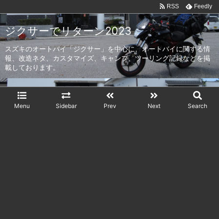
RSS
Feedly
ジクサーでリターン2023
スズキのオートバイ「ジクサー」を中心に、オートバイに関する情
報、改造ネタ、カスタマイズ、キャンプ、ツーリング記録などを掲
載しております。
Menu
Sidebar
Prev
Next
Search